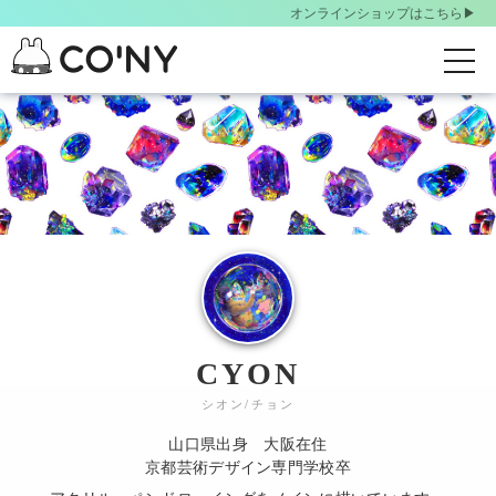
オンラインショップはこちら▶︎
t
o
S
g
k
g
i
l
p
t
e
o
n
m
a
a
v
i
i
n
g
c
CYON
o
a
シオン/チョン
n
t
t
山口県出身 大阪在住
i
e
京都芸術デザイン専門学校卒
o
n