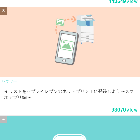
142549
View
ハウツー
イラストをセブンイレブンのネットプリントに登録しよう〜スマ
ホアプリ編〜
93070
View