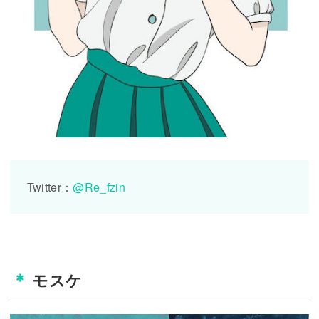
Twitter：
@Re_fzin