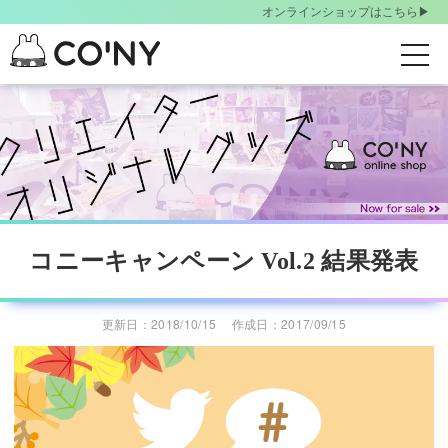
オンラインショップはこちら▶︎
t
o
S
g
k
g
i
l
p
t
e
o
n
m
a
a
コニーキャンペーン Vol.2 結果発表
v
i
i
n
更新日：2018/10/15
作成日：2017/09/15
g
c
o
a
n
t
t
i
e
o
n