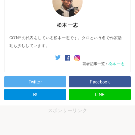
松本 一志
CO'NYの代表をしている松本一志です。タロという名で作家活
動も少ししています。
著者記事一覧：
松本 一志
Twitter
Facebook
B!
LINE
スポンサーリンク