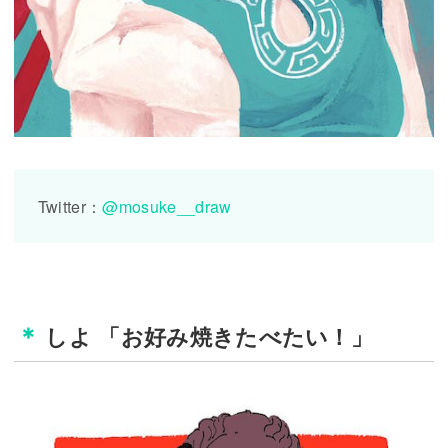
Twitter：
@mosuke__draw