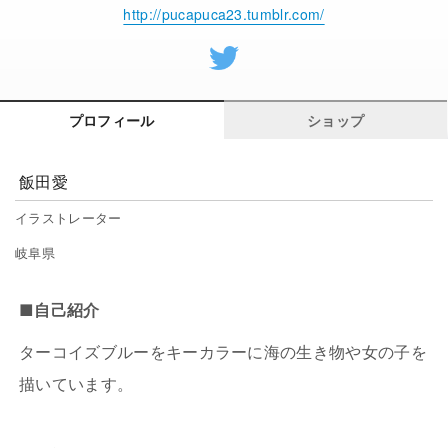
n
http://pucapuca23.tumblr.com/
t
プロフィール
ショップ
飯田愛
イラストレーター
岐阜県
■自己紹介
ターコイズブルーをキーカラーに海の生き物や女の子を
描いています。