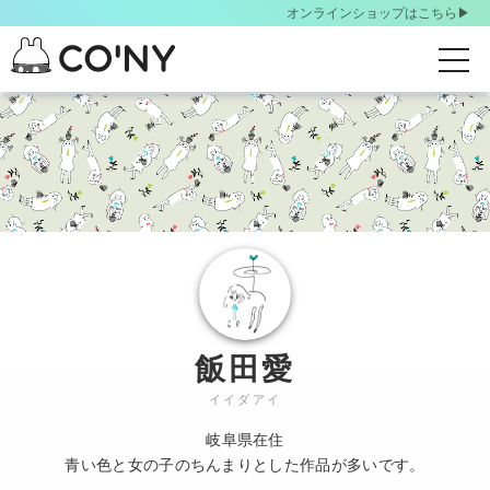
オンラインショップはこちら▶︎
t
o
S
g
k
g
i
l
p
t
e
o
n
m
a
a
v
i
i
n
g
c
飯田愛
o
a
イイダアイ
n
t
t
岐阜県在住
i
e
青い色と女の子のちんまりとした作品が多いです。
o
n