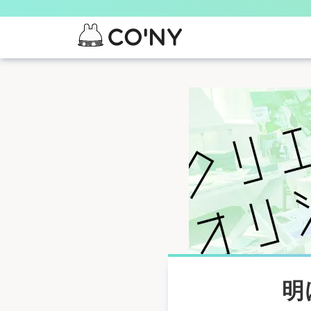
S
k
i
p
t
o
m
a
i
n
c
o
n
t
明
e
n