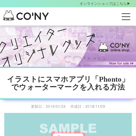
オンラインショップはこちら▶︎
t
o
S
g
k
g
i
l
p
t
e
o
n
m
a
a
イラストにスマホアプリ「Phonto」
v
i
でウォーターマークを入れる方法
i
n
g
c
o
更新日：2019/01/24
作成日：2018/11/09
a
n
t
t
i
e
o
n