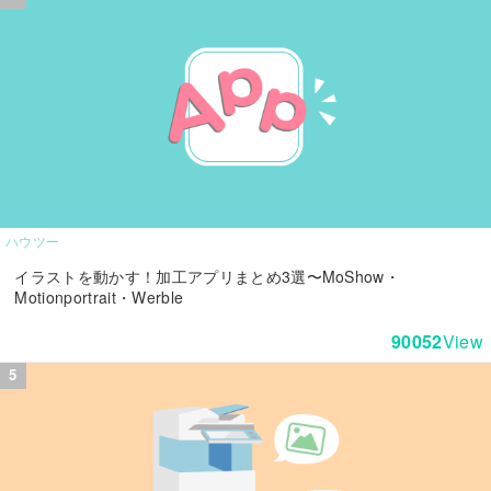
ハウツー
イラストを動かす！加工アプリまとめ3選〜MoShow・
Motionportrait・Werble
90052
View