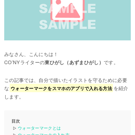
n
t
みなさん、こんにちは！
CO’NYライターの
東ひがし（あずまひがし）
です。
この記事では、自分で描いたイラストを守るために必要
な
を紹介
ウォーターマークをスマホのアプリで入れる方法
します。
目次
ウォーターマークとは
▷
ウォーターマークの入れ方
▷